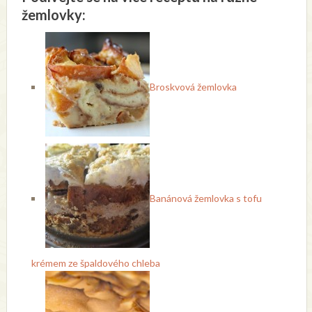
žemlovky:
Broskvová žemlovka
Banánová žemlovka s tofu
krémem ze špaldového chleba