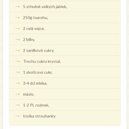
5 středně velkých jablek,
250g tvarohu,
2 celá vejce,
2 bílky,
2 vanilkové cukry,
Trochu cukru krystal,
1 skořicový cukr,
3-4 dcl mléka,
máslo,
1-2 PL rozinek,
troška strouhanky