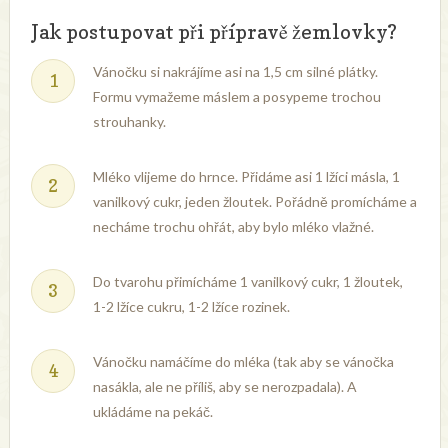
Jak postupovat při přípravě žemlovky?
Vánočku si nakrájíme asi na 1,5 cm silné plátky.
Formu vymažeme máslem a posypeme trochou
strouhanky.
Mléko vlijeme do hrnce. Přidáme asi 1 lžíci másla, 1
vanilkový cukr, jeden žloutek. Pořádně promícháme a
necháme trochu ohřát, aby bylo mléko vlažné.
Do tvarohu přimícháme 1 vanilkový cukr, 1 žloutek,
1-2 lžíce cukru, 1-2 lžíce rozinek.
Vánočku namáčíme do mléka (tak aby se vánočka
nasákla, ale ne příliš, aby se nerozpadala). A
ukládáme na pekáč.