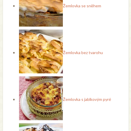
Žemlovka se sněhem
Žemlovka bez tvarohu
Žemlovka s jablkovým pyré