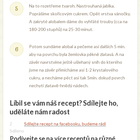
Na to rozetřeme tvaroh. Nastrouhaná jablka.
Poprášíme skořicovým cukrem. Opět vrstva vánočky.
A zakryté alobalem dáme do vyhřáté trouby (cca na
180-200 stupňů) na 25-30 minut.
Potom sundáme alobal a pečeme asi dalších 5 min.
aby na povrchu byla žemlovka pěkně zlatavá. A na
závěr navrstvíme ještě ušlehaný sníh do kterého
jsme na závěr přimícháme asi 1-2 krystalového
cukru, a necháme péct asi tak 5min. dokud povrch
nechytí zlatavě-hnědý nádech.
Líbil se vám náš recept? Sdílejte ho,
uděláte nám radost
2
Sdílejte recept na facebooku, budeme rádi
Sdíleno
Podívejte se na více receptů na různé