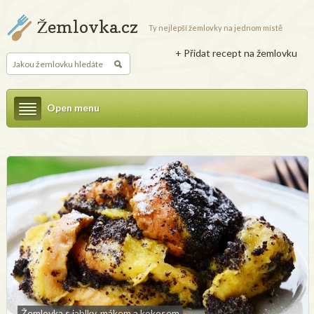
Žemlovka.cz
Ty nejlepší žemlovky na jednom místě
+ Přidat recept na žemlovku
Open menu
Žemlovka s jablky, mákem a kokosem