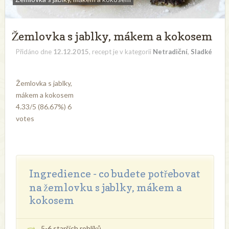
Žemlovka s jablky, mákem a kokosem
Přidáno dne
12.12.2015
, recept je v kategorii
Netradiční
,
Sladké
Žemlovka s jablky,
mákem a kokosem
4.33
/
5
(86.67%)
6
votes
Ingredience - co budete potřebovat
na žemlovku s jablky, mákem a
kokosem
5-6 starších rohlíků