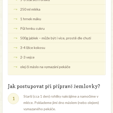
250 ml mléka
1 hrnek máku
Půl hrnku cukru
500g jablek – může být i více, prostě dle chuti
3-4 lžíce kokosu
2-3 vejce
olej či máslo na vymazání pekáče
Jak postupovat při přípravě žemlovky?
Starší (cca 1 den) rohlíky nakrájíme a namočíme v
mléce. Poklademe jimi dno máslem (nebo olejem)
vymazaného pekáče.