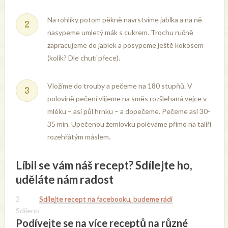
Na rohlíky potom pěkně navrstvíme jablka a na ně
nasypeme umletý mák s cukrem. Trochu ručně
zapracujeme do jablek a posypeme ještě kokosem
(kolik? Dle chuti přece).
Vložíme do trouby a pečeme na 180 stupňů. V
polovině pečení vlijeme na směs rozšlehaná vejce v
mléku – asi půl hrnku – a dopečeme. Pečeme asi 30-
35 min. Upečenou žemlovku poléváme přímo na talíří
rozehřátým máslem.
Líbil se vám náš recept? Sdílejte ho,
uděláte nám radost
2
Sdílejte recept na facebooku, budeme rádi
Sdíleno
Podívejte se na více receptů na různé