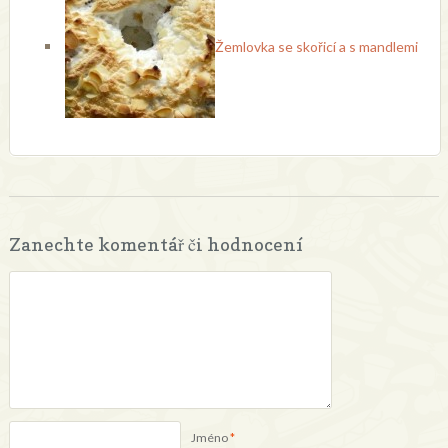
Žemlovka se skořicí a s mandlemi
Zanechte komentář či hodnocení
Jméno
*