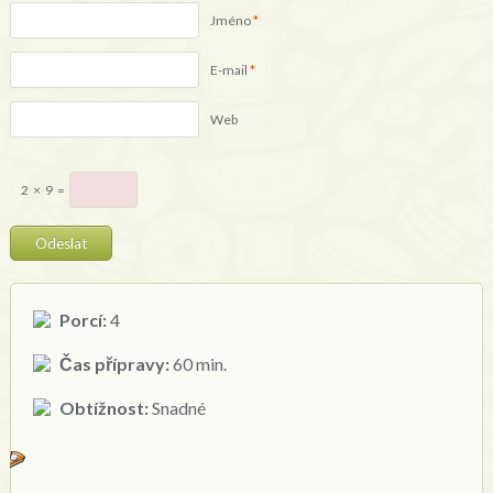
Jméno
*
E-mail
*
Web
2
×
9
=
Porcí:
4
Čas přípravy:
60 min.
Obtížnost:
Snadné