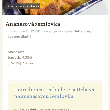
Ananasová žemlovka
Ananasová žemlovka
Přidáno dne
13.12.2015
, recept je v kategorii
Netradiční
,
S
ovocem
,
Sladké
Ananasová
žemlovka
4.33
/
5
(86.67%)
9
votes
Ingredience - co budete potřebovat
na ananasovou žemlovku
3/4 bochníku toustového chleba