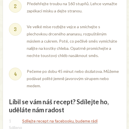
Předehřejte troubu na 160 stupňů. Lehce vymažte
zapékací misku a dejte stranou.
Ve velké míse rozbijte vejce a smíchejte s
plechovkou drceného ananasu, rozpuštěným
máslem a cukrem. Poté, co pečlivě směs vymícháte
nalijte na kostky chleba. Opatrně promíchejte a
nechte toustový chléb nasáknout směs.
Pečeme po dobu 45 minut nebo dozlatova. Můžeme
podávat polité jemně javorovým sirupem nebo
medem.
Líbil se vám náš recept? Sdílejte ho,
uděláte nám radost
1
Sdílejte recept na facebooku, budeme rádi
Sdíleno