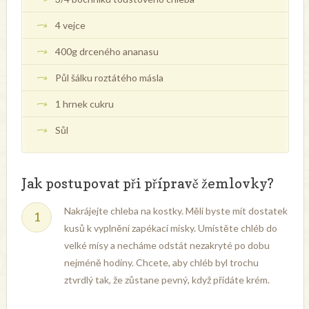
4 vejce
400g drceného ananasu
Půl šálku roztátého másla
1 hrnek cukru
Sůl
Jak postupovat při přípravě žemlovky?
Nakrájejte chleba na kostky. Měli byste mít dostatek
kusů k vyplnění zapékací misky. Umístěte chléb do
velké mísy a necháme odstát nezakryté po dobu
nejméně hodiny. Chcete, aby chléb byl trochu
ztvrdlý tak, že zůstane pevný, když přidáte krém.