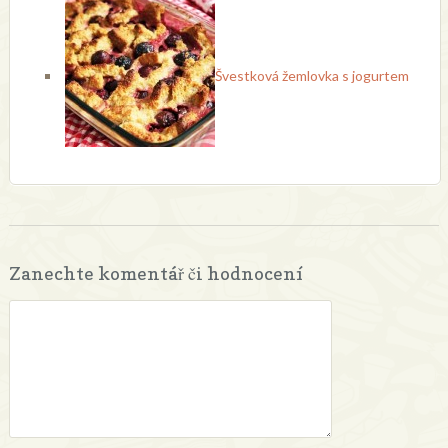
Švestková žemlovka s jogurtem
Zanechte komentář či hodnocení